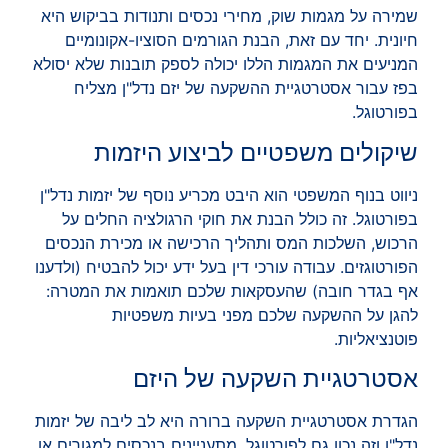
שמירה על מגמות שוק, מחירי נכסים ותנודות בביקוש היא
חיונית. יחד עם זאת, הבנת הגורמים הסוציו-אקונומיים
המניעים את המגמות הללו יכולה לספק תובנות שלא יסולא
בפז עבור אסטרטגיית ההשקעה של יזם נדל"ן מצליח
בפורטוגל.
שיקולים משפטיים לביצוע היזמות
ניווט בנוף המשפטי הוא היבט מכריע נוסף של יזמות נדל"ן
בפורטוגל. זה כולל הבנת את חוקי הרגולציה החלים על
הרכוש, השלכות המס ותהליך הרכישה או מכירת הנכסים
הפורטוגזים. עבודה עורכי דין בעל ידע יכול להבטיח (ולדענו
אף בגדר חובה) שהעסקאות שלכם תואמות את המטרה:
להגן על ההשקעה שלכם מפני בעיות משפטיות
פוטנציאליות.
אסטרטגיית השקעה של היזם
הגדרת אסטרטגיית השקעה ברורה היא לב ליבה של יזמות
נדל"ן וזה נכון גם לפורטוגל. מתעניינים בנכסים למגורים או