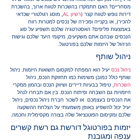
מסחריים? האם תתמקדו בהשכרות לטווח ארוך, בהשכרת
דירות נופש לטווח קצר (
רשיון AL
, מוסג רגולטורי שכדאי
להכיר), או בקנייה ומכירה של נכסים למטרות רווח
באמצעות פליפים? האסטרטגיה שלכם תשפיע על סוג
הנכסים שבהם אתם משקיעים, מיקומי היעד שלכם וגישות
הניהול של היזמות שלכם בפורטוגל.
ניהול שותף
ניהול נכס
יעיל הוא המפתח למקסום תשואות היזמות. ניהול
שותף כולל כמובן משימות כמו תחזוקת הנכס, ניהול
השכרות
, טיפול בבעיות דיירים ושיווק הנכס ובהמון ממקרי
היזמויות גם השבחה ופיתוח הנכס. בין אם תבחרו לנהל
את הנכסים בעצמכם או לשכור חברת ניהול נכסים, ניהול
יעיל יכול להשפיע באופן משמעותי על הצלחת ההשקעה
שלכם ומקיסום הפוטנציאל שלה בצורה מקסימלית וחכמה.
יזמות בפורטוגל דורשת גם רשת קשרים
ענפה ומגובנת