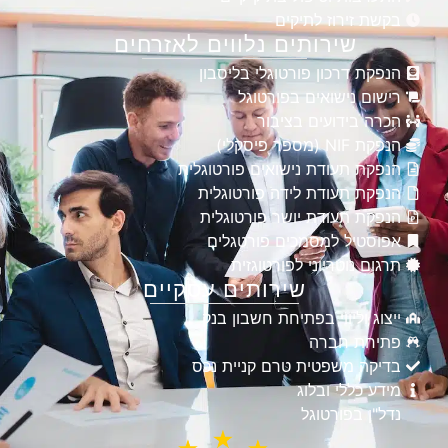
בקשת זירוז לתיקים
שירותים נלווים לאזרחים
הנפקת דרכון פורטוגלי בליסבון
רישום נישואים בפורטוגל
הכרה בידועים בציבור
הנפקת NIF (מספר פיסקלי)
הנפקת תעודת נישואים פורטוגלית
הנפקת תעודת לידה פורטוגלית
הנפקת תעודת יושר פורטוגלית
אפוסטיל למסמכים פורטגלים
תרגום נוטריוני לפורטוגזית
שירותים עסקיים
ייצוג וליווי בפתיחת חשבון בנק
פתיחת חברה
בדיקה משפטית טרם קניית נכס
מידע כללי ובלוג
נדל"ן בפורטוגל