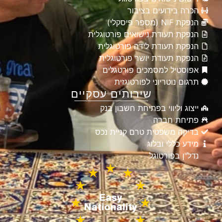
הכרה בידועים בציבור
הנפקת NIF (מספר פיסקלי)
הנפקת תעודת נישואים פורטוגלית
הנפקת תעודת לידה פורטוגלית
הנפקת תעודת יושר פורטוגלית
אפוסטיל למסמכים פורטגלים
תרגום נוטריוני לפורטוגזית
שירותים עסקיים
ייצוג וליווי בפתיחת חשבון בנק
פתיחת חברה
בדיקה משפטית טרם קניית נכס
מידע כללי ובלוג
נדל"ן בפורטוגל