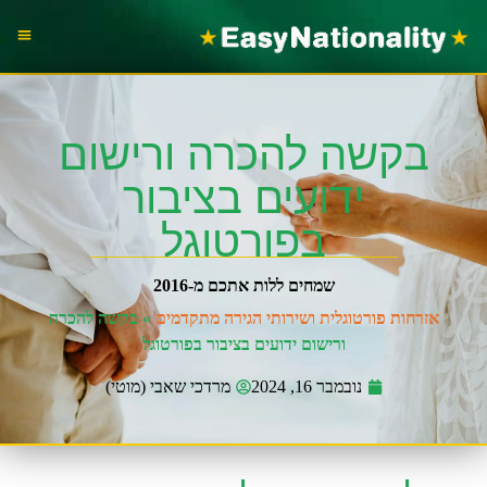
הוצאת דר
עבו
אזרח
בקשה להכרה ורישום
ידועים בציבור
בפורטוגל
שמחים ללות אתכם מ-2016
אזרחות פורטוגלית ושירותי הגירה מתקדמים
»
בקשה להכרה
ורישום ידועים בציבור בפורטוגל
נובמבר 16, 2024
מרדכי שאבי (מוטי)