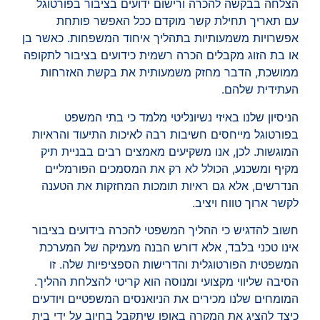
הצלחה בבקשה להכרה ורישום ידועים בציבור בפורטוגל
עם תאריך תחילת קשר מוקדם ככל האפשר פותחת
אפשרויות משמעותיות בתהליך איחוד המשפחות. כאשר בן
או בת הזוג מקבלים הכרה רשמית כידועים בציבור לתקופה
ממושכת, הדבר מחזק משמעותית את בקשת האזרחות
העתידית שלהם.
הניסיון שלנו באיזי נשיונליטי מלמד כי בתי המשפט
בפורטוגל מייחסים חשיבות רבה לאיכות התיעוד והראיות
המוגשות. לכן, אנו משקיעים מאמצים רבים בבניית תיק
מקיף ומשכנע, הכולל לא רק את המסמכים הפורמליים
הנדרשים, אלא גם ראיות תומכות המחזקות את הטענה
לקשר ארוך טווח ויציב.
חשוב להדגיש כי ההליך המשפטי להכרה בידועים בציבור
אינו טכני בלבד, אלא דורש הבנה מעמיקה של המערכת
המשפטית הפורטוגלית והדרישות הספציפיות שלה. זו
הסיבה שליווי מקצועי ומנוסה הוא קריטי להצלחת ההליך.
המומחים שלנו מכירים את הניואנסים המשפטיים ויודעים
כיצד להציג את המקרה באופן שיתקבל בחיוב על ידי בית