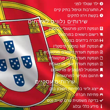
ילד שנולד לפני
התערבות וטיפול בתיק קיים
בקשת זירוז לתיקים
שירותים נלווים לאזרחים
הנפקת דרכון פורטוגלי בליסבון
רישום נישואים בפורטוגל
הכרה בידועים בציבור
הנפקת NIF (מספר פיסקלי)
הנפקת תעודת נישואים פורטוגלית
הנפקת תעודת לידה פורטוגלית
הנפקת תעודת יושר פורטוגלית
אפוסטיל למסמכים פורטגלים
תרגום נוטריוני לפורטוגזית
שירותים עסקיים
ייצוג וליווי בפתיחת חשבון בנק
פתיחת חברה
בדיקה משפטית טרם קניית נכס
מידע כללי ובלוג