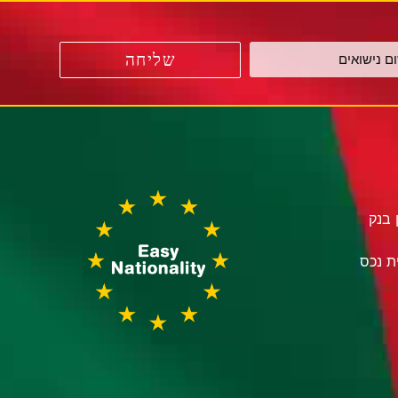
שליחה
 בנק
ת נכס