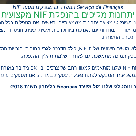
Serviço de Finanças המשרד בו מנפיקים מספר NIF
יתרונות מקיפים בהנפקת NIF מקצועית
 דרך איזי נשיונליטי מציעה יתרונות משמעותיים. ראשית, אנו מטפלים בכל
מן יקר והתמודדות עם מערכת ביורוקרטית איטית. שנית, הניסיון המ
ד בטרם התעוררו.
אנו מציעים ייעוץ מקיף בנוגע לשימושים השונים של ה-NIF, כולל הדרכה לגבי 
ולספק תמיכה מתמשכת גם לאחר השלמת תהליך ההנפקה.
חשוב להדגיש כי שירותי הנפקת NIF שלנו מותאמים למגוון רחב של צרכים. בין אם מדו
במשקיע זר המבקש לפתח פעילות עסקית במדינה, אנו מספקים פתרון
 מול משרד Financas בליסבון משנת 2018: