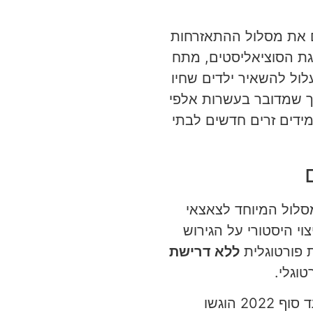
את עקרון האזרחות לפי מקום לידה (jus soli) ומסיים את מסלול ההתאזרחות
לגת הסוציאליסטים, מתח
לול להשאיר ילדים שחיו
כך שמדובר בעשרות אלפי
ה – רק בשנת הלימודים 2024-2025 נרשמו יותר מ-10,000 תלמידים זרים חדשים לבתי
סלול המיוחד לצאצאי
 שגורשו ממדינה במאה ה-15. התכנית, שהוקמה ב-2015 כפיצוי היסטורי על הגירוש
ת פורטוגלית
ללא דרישת
וגלי.
 הוגשו