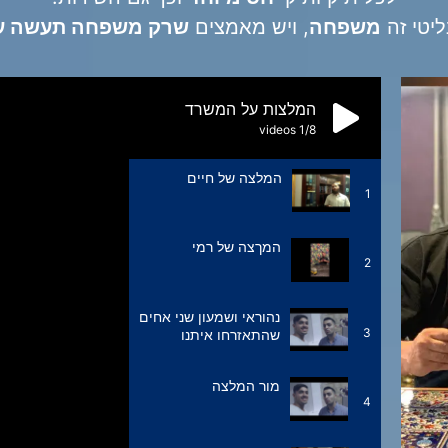
נליטי זה
משפחה
, ויש מאמצים
שרק משפחה תעשה עב
המלצות על המשרד
videos
1
/8
המלצה של חיים
1
המךצה של רמי
2
נהוראי ושמעון שני אחים
3
שהתאזרחו איתנו
מור המלצה
4