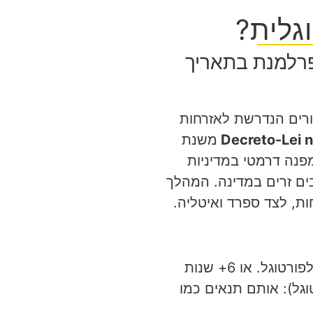
גלית?
פרלמנת בתאריך
רים הנדרשת לאזרחות
Decreto-Lei 
משנת
 מול 64 מתנגדים, מסמנת מפנה דרמטי במדיניות
ים זרים במדינה. המהלך
ת, לצד ספרד ואיטליה.
בני זוג של אזרחים פורטוגלים: א. נשואים: 3+ שנות נישואין עם הוכחת זיקה לפורטוגל. או 6+ שנות
וגל): אותם תנאים כמו