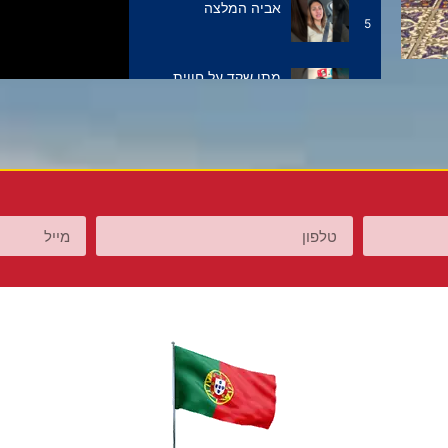
אביה המלצה
5
מתן שקד על חווית
6
השירות
יערה שולחת לנו וידאו
7
משדה התעופה בליסבון
אריאל שולח לנו סרטון
8
תודה מרחובות פורטו