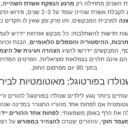
ירת השנים מתחילה רק
מרגע הנפקת אשרת השהייה
,
לה. מכיוון שהזמן הממוצע לקבלת אשרת ש
למרבית המבקשים. זהו פרק זמן שאין לו תקדים כמ
שות חדשות להשתלבות: כל מבקש אזרחות יידרש לעמ
רבות, ההיסטוריה והסמלים הלאומיים
, הבנת זכויו
ף, המבקשים יידרשו להציג
הצהרה חגיגית של היצמד
 הם אינם תלויים בגמלאות סוציאליות. הפרטים המדויק
בתוך 90 יום מפרסום החוק.
נולדו בפורטוגל: מאוטומטיות לביר
יים ביותר נוגע לילדים שנולדו בפורטוגל להורים זרי
אוטומטית אם לפחות אחד מהוריו התגורר במדינה שנ
ה את הרף באופן משמעותי:
לפחות אחד ההורים ייד
עמד חוקי
, וההורים יצטרכו
להצהיר במפורש
על רצונ