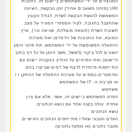
המנוצלים על ידי המשתמשים ביישום זה, כתובות
URI (מזהה משאבים אחיד) זמן הבקשה, השיטה
המשמשת להגשת הבקשה לשרת, לגודל הקובץ
שהתקבל בתגובה, לקוד המספרי המעיד על מצב
תשובת השרת (תוצאה מוצלחת, שגיאה וכו’), ארץ
המוצא, את התכונות של הדפדפן ואת מערכת
ההפעלה המשומשת על ידי המשתמש, את פרטי הזמן
השונים לכל ביקור (למשל, משך הזמן על כל דף בתוך
היישום) ואת הפרטים על הנתיב בעקבות יישום עם
התייחסות מיוחדת לרצף של דפים שביקרו בהם
ופרמטרים נוספים על מערכת ההפעלה של ההתקן ו /
או סביבת ה- IT של המשתמש.
משתמש
הפרט המשתמש ביישום זה, אשר, אלא אם צוין
אחרת, עולה בקנה אחד עם נושא הנתונים.
נושא הנתונים
האדם הטבעי שאליו מתייחסים הנתונים האישיים.
מעבד נתונים (או מפקח נתונים)