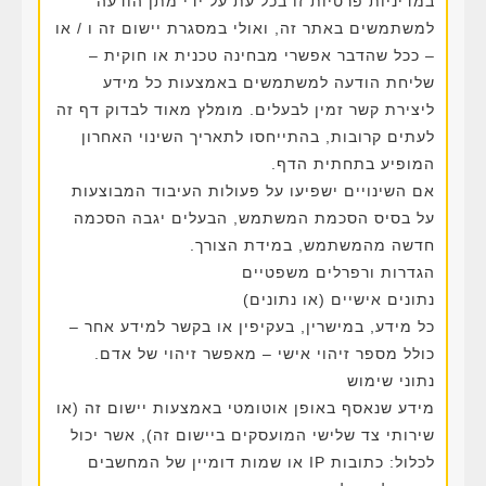
במדיניות פרטיות זו בכל עת על ידי מתן הודעה
למשתמשים באתר זה, ואולי במסגרת יישום זה ו / או
– ככל שהדבר אפשרי מבחינה טכנית או חוקית –
שליחת הודעה למשתמשים באמצעות כל מידע
ליצירת קשר זמין לבעלים. מומלץ מאוד לבדוק דף זה
לעתים קרובות, בהתייחסו לתאריך השינוי האחרון
המופיע בתחתית הדף.
אם השינויים ישפיעו על פעולות העיבוד המבוצעות
על בסיס הסכמת המשתמש, הבעלים יגבה הסכמה
חדשה מהמשתמש, במידת הצורך.
הגדרות ורפרלים משפטיים
נתונים אישיים (או נתונים)
כל מידע, במישרין, בעקיפין או בקשר למידע אחר –
כולל מספר זיהוי אישי – מאפשר זיהוי של אדם.
נתוני שימוש
מידע שנאסף באופן אוטומטי באמצעות יישום זה (או
שירותי צד שלישי המועסקים ביישום זה), אשר יכול
לכלול: כתובות IP או שמות דומיין של המחשבים