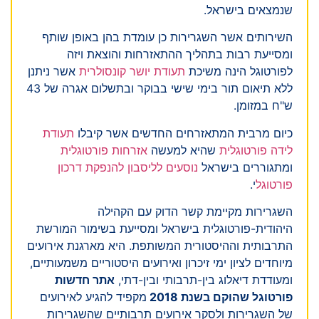
שנמצאים בישראל.
השירותים אשר השגרירות כן עומדת בהן באופן שותף
ומסייעת רבות בתהליך ההתאזרחות והוצאת ויזה
לפורטוגל הינה משיכת
תעודת יושר קונסולרית
אשר ניתנן
ללא תיאום תור בימי שישי בבוקר ובתשלום אגרה של 43
ש"ח במזומן.
כיום מרבית המתאזרחים החדשים אשר קיבלו
תעודת
לידה פורטוגלית
שהיא למעשה
אזרחות פורטוגלית
ומתגוררים בישראל
נוסעים לליסבון להנפקת דרכון
פורטוגל
י.
השגרירות מקיימת קשר הדוק עם הקהילה
היהודית-פורטוגלית בישראל ומסייעת בשימור המורשת
התרבותית וההיסטורית המשותפת. היא מארגנת אירועים
מיוחדים לציון ימי זיכרון ואירועים היסטוריים משמעותיים,
ומעודדת דיאלוג בין-תרבותי ובין-דתי,
אתר חדשות
פורטוגל שהוקם בשנת 2018
מקפיד להגיע לאירועים
של השגרירות ולסקר אירועים תרבותיים שהשגרירות