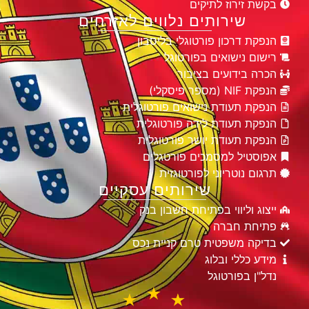
בקשת זירוז לתיקים
שירותים נלווים לאזרחים
הנפקת דרכון פורטוגלי בליסבון
רישום נישואים בפורטוגל
הכרה בידועים בציבור
הנפקת NIF (מספר פיסקלי)
הנפקת תעודת נישואים פורטוגלית
הנפקת תעודת לידה פורטוגלית
הנפקת תעודת יושר פורטוגלית
אפוסטיל למסמכים פורטגלים
תרגום נוטריוני לפורטוגזית
שירותים עסקיים
ייצוג וליווי בפתיחת חשבון בנק
פתיחת חברה
בדיקה משפטית טרם קניית נכס
מידע כללי ובלוג
נדל"ן בפורטוגל