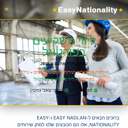
הוצאת דר
עבו
אזרח
ליווי משקיעים
בפורטוגל
שמחים ללות אתכם מ-2016
אזרחות פורטוגלית ושירותי הגירה מתקדמים
»
נדל"ן
בפורטוגל
»
ליווי משקיעים בפורטוגל
מאי 30, 2023
מרדכי שאבי (מוטי)
ברוכים הבאים ל-EASY NADLAN ו-EASY
NATIONALITY, אלו הם הכובעים שלנו למתן שירותים