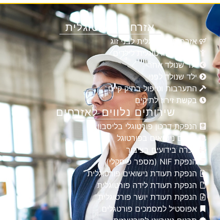
אזרחות פורטוגלית
אזרחות פורטוגלית לבני זוג
אזרחות פורטוגלית לילדים
ילד שנולד אחרי
ילד שנולד לפני
התערבות וטיפול בתיק קיים
בקשת זירוז לתיקים
שירותים נלווים לאזרחים
הנפקת דרכון פורטוגלי בליסבון
רישום נישואים בפורטוגל
הכרה בידועים בציבור
הנפקת NIF (מספר פיסקלי)
הנפקת תעודת נישואים פורטוגלית
הנפקת תעודת לידה פורטוגלית
הנפקת תעודת יושר פורטוגלית
אפוסטיל למסמכים פורטגלים