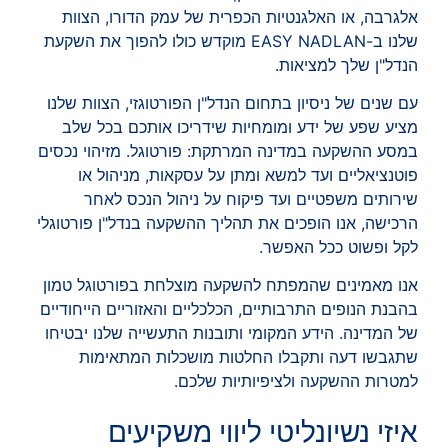
אלגרבה, או האלגנטיות הכפרית של עמק הדורו, הצוות
שלנו ב-EASY NADLAN מוקדש כולו להפוך את השקעת
הנדל"ן שלך למציאות.
עם שנים של ניסיון בתחום הנדל"ן הפורטוגזי, הצוות שלנו
מציע שפע של ידע ומומחיות שידריכו אותכם בכל שלב
במסע ההשקעה במדינה המרתקת: פורטוגל. מזיהוי נכסים
פוטנציאליים ועד למשא ומתן על עסקאות, מניהול או
שירותים משפטיים ועד פיקוח על ניהול הנכס לאחר
הרכישה, אנו הופכים את תהליך ההשקעה בנדל"ן פורטוגלי
לקל ופשוט ככל האפשר.
אנו מאמינים שהמפתח להשקעה מוצלחת בפורטוגל טמון
בהבנת הנופים התרבותיים, הכלכליים והאזוריים הייחודיים
של המדינה. הידע המקומי ותובנות התעשייה שלנו יבטיחו
שתגבשו דעה ותקבלו החלטות מושכלות המתאימות
למטרות ההשקעה ולציפיותיות שלכם.
איזי נשיונליטי ליווי משקיעים