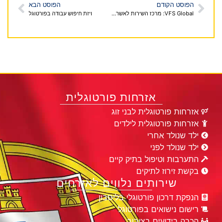
הפוסט הקודם
הפוסט הבא
VFS Global: מרכז השירות לאשרות ויזה לפורטוגל בישראל
ויזת חיפוש עבודה בפורטוגל
אזרחות פורטוגלית
אזרחות פורטוגלית לבני זוג
אזרחות פורטוגלית לילדים
ילד שנולד אחרי
ילד שנולד לפני
התערבות וטיפול בתיק קיים
בקשת זירוז לתיקים
שירותים נלווים לאזרחים
הנפקת דרכון פורטוגלי בליסבון
רישום נישואים בפורטוגל
הכרה בידועים בציבור