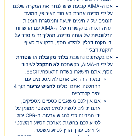
אם ה-AIMA קובעת שיש לנתח את המקרה שלכם
על ידי מדינה אחרת באיחוד האירופי, המועד
הזמנים של 7 הימים יושעה והמסגרת הזמנית
תהיה תלויה בתקשורת של ה-AIMA עם הרשויות
הרלוונטיות של אותה מדינה. תהליך זה מוסדר על
ידי תקנת דבלין. למידע נוסף, בדקו את סעיף
"תקנת דבלין".
אם בקשתכם נחשבת
בלתי מקובלת
או
שטחית
על ידי ה-AIMA, בקשתכם
לא תתקבל
לעיבוד
נוסף. אתם תישארו בשדה התעופה/EECIT.
במקרה זה, אם אתם לא מסכימים עם
ההחלטה, אתם יכולים
להגיש ערעור
תוך 4
ימים קלנדריים.
אם אין לכם משאבים כספיים מספיקים,
אתם יכולים לגשת לסיוע משפטי ממומן על
ידי המדינה כדי להגיש ערעור. ה-CPR יכול
לסייע לכם בהשגת מערכת הסיוע המשפטי
וליווי עם עורך הדין לסיוע משפטי.