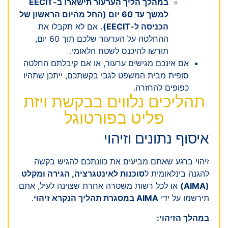
במהלך הליך הערעור תישארו ב-EECIT
למשך עד 60 יום (החל מהיום הראשון של
הכניסה ל-EECIT).
אם לא תקבלו את
ההחלטה על הערעור שלכם תוך 60 יום,
תורשו להיכנס לשטח הלאומי.
אם אינכם מגישים ערעור, או אם קיבלתם החלטה
סופית מבית המשפט לגבי בקשתכם, ייתכן שתהיו
כפופים להחזרה.
תהליכים נלווים בבקשת ויזת
פליט בפורטוגל
איסוף נתונים וזיהוי
זיהוי ברגע שאתם מביעים את כוונתכם להגיש בקשה
להגנה בינלאומית ל
סוכנות לאינטגרציה, הגירה ומקלט
(AIMA)
או לכל רשות משטרה אחרת שצוינה לעיל, אתם
תירשמו על ידי
AIMA במסגרת תהליך הנקרא זיהוי
.
במהלך הזיהוי: