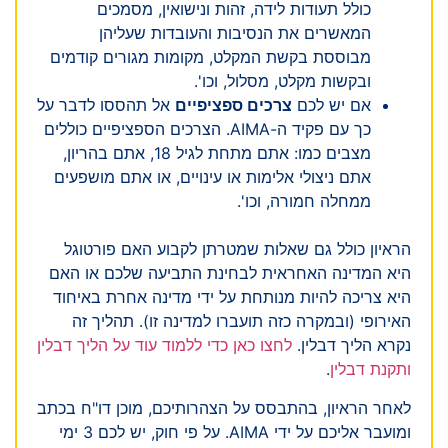
כולל תעודות לידה, זהות ונישואין, מסמכים
המאשרים את הנסיבות והעובדות שעליהן
מבוססת בקשת המקלט, מקומות מגורים קודמים
ובקשות מקלט, מסלול, וכו'.
אם יש לכם
צרכים ספציפיים
אל תהססו לדבר על
כך עם פקיד ה-AIMA. הצרכים הספציפיים כוללים
מצבים כמו: אתם מתחת לגיל 18, אתם בהריון,
אתם ניצולי אלימות או עינויים, או אתם מושפעים
ממחלה חמורה, וכו'.
הראיון כולל גם שאלות שמטרתן לקבוע האם פורטוגל
היא המדינה האחראית לבחינת התביעה שלכם או האם
היא צריכה להיות מנותחת על ידי מדינה אחרת באיחוד
האירופי (ובמקרה כזה תועברו למדינה זו). תהליך זה
נקרא הליך דבלין.
לחצו כאן כדי ללמוד עוד על הליך דבלין
ותקנת דבלין
.
לאחר הראיון, בהתבסס על הצהרותיכם, מוכן דו"ח בכתב
ומועבר אליכם על ידי AIMA. על פי חוק, יש לכם 3 ימי