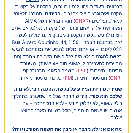
דרכונים ותעודות זיהוי לנתינים זרים
, החלטה על בקשות
מקלט ואינטגרציה של מהגרים
ופליטים.
המרכז הלאומי
למקלט ופליטים (
CNAR
) הוא המחלקה של AIMA
האחראית על הרישום וניתוח של בקשות מקלט. אם אתם
רוצים להגיש בקשת מקלט בליסבון, אתם יכולים לעשות
זאת בכתובת הבאה: Rua Álvaro Coutinho, 14, 1150-
025 ליסבון – או אתם יכולים להביע את נכונותכם להגיש
בקשה להגנה בינלאומית לכל רשות משטרה אחרת (הם
מחויבים להעבירה ל-AIMA תוך 48 שעות): משטרת
הביטחון הציבורי (
PSP
) משמר הלאומי הרפובליקני
(
GNR
) המשטרה הימית (
PM
) כל כוח משטרתי אחר.
שמירת סודיות המידע על בקשת ההגנה הבינלאומית
שלכם הוא סודי
. פירוש הדבר שכל מי שמעורב בתהליך,
כולל AIMA, לא יחלוק מידע – ללא הסכמתכם – עם
אנשים או ישויות חיצוניים, כולל רשויות מארץ המוצא
שלכם.
מה אם אני לא מדבר או מבין את השפה הפורטוגזית?