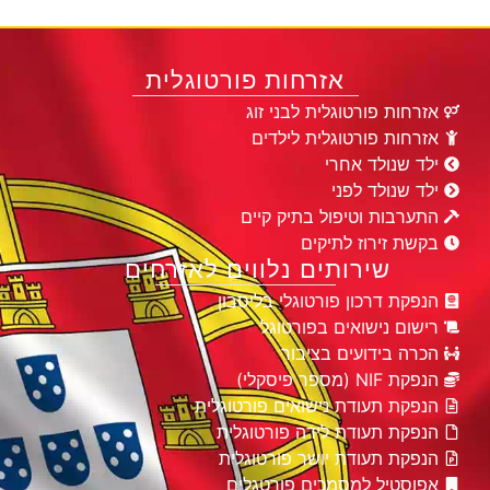
אזרחות פורטוגלית
אזרחות פורטוגלית לבני זוג
אזרחות פורטוגלית לילדים
ילד שנולד אחרי
ילד שנולד לפני
התערבות וטיפול בתיק קיים
בקשת זירוז לתיקים
שירותים נלווים לאזרחים
הנפקת דרכון פורטוגלי בליסבון
רישום נישואים בפורטוגל
הכרה בידועים בציבור
הנפקת NIF (מספר פיסקלי)
הנפקת תעודת נישואים פורטוגלית
הנפקת תעודת לידה פורטוגלית
הנפקת תעודת יושר פורטוגלית
אפוסטיל למסמכים פורטגלים