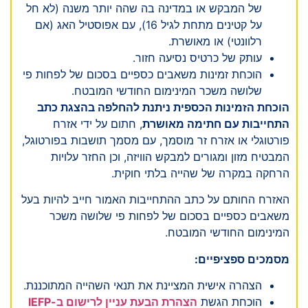
של המבקש או במדינה בה שהה יותר משנה (לא חל
על קטינים מתחת לגיל 16), עם אפוסטיל האג (אם
רלוונטי) או מאושרת.
עותק של כרטיס נסיעה חזור.
הוכחת זמינות משאבים כספיים בסכום של לפחות פי
שלושה משכר המינימום החודשי המובטח.
הוכחת הזמינות הכספית ניתנת להחלפה בהצגת כתב
התחייבות עם חתימה מאושרת
, חתום על ידי אזרח
פורטוגלי או אזרח זר מוסמך, עם מסמך תושבות בפורטוגל,
המבטיח מזון ומגורים למבקש הוויזה, וכן החזר עלויות
הרחקה במקרה של שהייה בלתי חוקית.
האזרח החותם על כתב ההתחייבות האמור חייב להיות בעל
משאבים כספיים בסכום של לפחות פי שלושה משכר
המינימום החודשי המובטח.
מסמכים ספציפיים:
הצהרה אישית המציינת את תנאי השהייה המתוכננת.
הוכחת הגשת
הצהרת הבעת עניין לרישום ב-IEFP